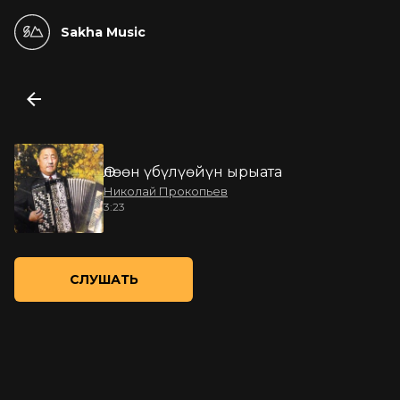
Sakha Music
Өлөөн үбүлүөйүн ырыата
Николай Прокопьев
3:23
СЛУШАТЬ