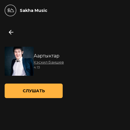
Sakha Music
Аартыктар
Кэскил Баишев
4:13
СЛУШАТЬ