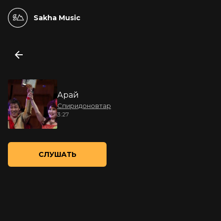
Sakha Music
Арай
Спиридоновтар
3:27
СЛУШАТЬ