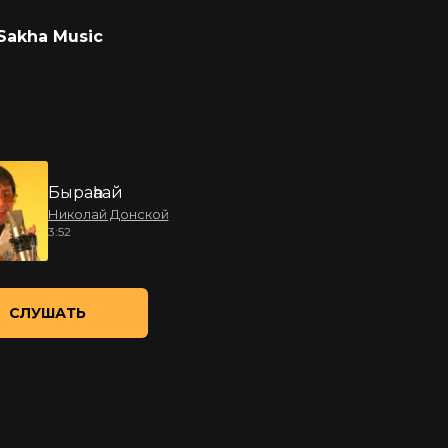
Sakha Music
Быраһаай
Николай Донской
3:52
СЛУШАТЬ