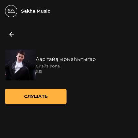
Sakha Music
Аар тайҕа ырыаһытыгар
Сиэйэ Уола
3:15
СЛУШАТЬ