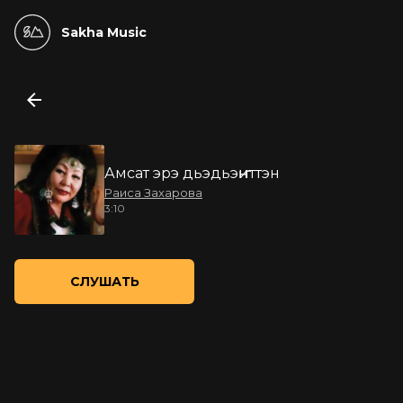
Sakha Music
Амсат эрэ дьэдьэҥҥиттэн
Раиса Захарова
3:10
СЛУШАТЬ