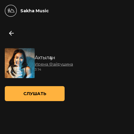
Sakha Music
Ахтылҕан
Ирена Файрушина
3:14
СЛУШАТЬ