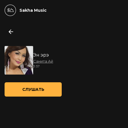
Sakha Music
Эн эрэ
Санита Ай
3:57
СЛУШАТЬ