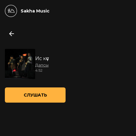
Sakha Music
Ис күүс
Дапсы
4:52
СЛУШАТЬ