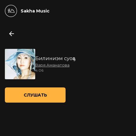
Sakha Music
Билиниэм суоҕа
Варя Аманатова
4:06
СЛУШАТЬ