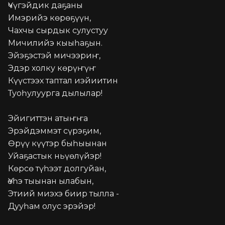
Үчүгэйдик даҕаны

Имэрийэ көрөҕүүн,

Чахчы сырдык сулустуу

Мичилийэ кыыһаҕын.

Эйэҕэстэй мичээриҥ,

Эдэр холку көрүҥүҥ

Күүстээх таптал иэйиитин

Туоһулуурга дылылар!

Эйигиттэн атыҥҥа

Эрэйдэммэт сүрэҕим,

Өрүү күүтэр быһыынан

Уйаҕастык ньүөлүйэр!

Көрсө түһээт долгуйан,

Үөһэ тыынан ылабын,

Этиий миэхэ биир тылла -

Дууһам олус эрэйэр!
