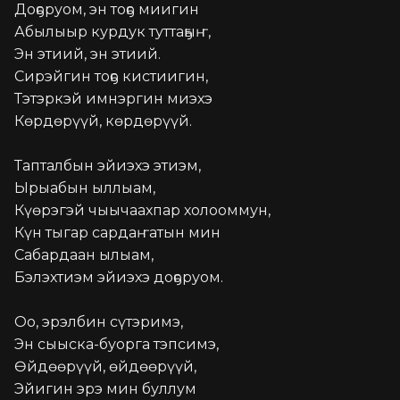
Доҕоруом, эн тоҕо миигин

Абылыыр курдук туттаҕыҥ,

Эн этиий, эн этиий.

Сирэйгин тоҕо кистиигин,

Тэтэркэй имнэргин миэхэ

Көрдөрүүй, көрдөрүүй.

Тапталбын эйиэхэ этиэм,

Ырыабын ыллыам,

Күөрэгэй чыычаахпар холооммун,

Күн тыгар сардаҥатын мин

Сабардаан ылыам,

Бэлэхтиэм эйиэхэ доҕоруом.

Оо, эрэлбин сүтэримэ,

Эн сыыска-буорга тэпсимэ,

Өйдөөрүүй, өйдөөрүүй,

Эйигин эрэ мин буллум
