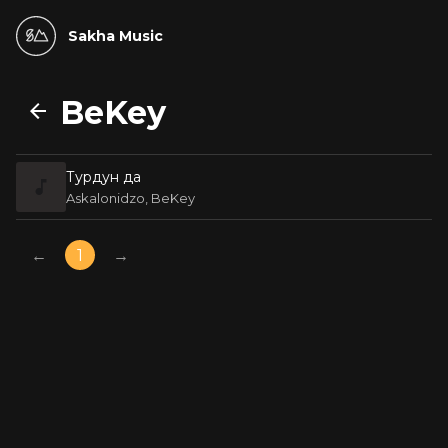
Sakha Music
BeKey
Турдун да
Askalonidzo, BeKey
←
1
→