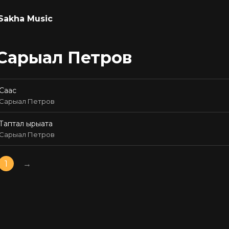
Sakha Music
Сарыал Петров
Саас
Сарыал Петров
Таптал ырыата
Сарыал Петров
1
→