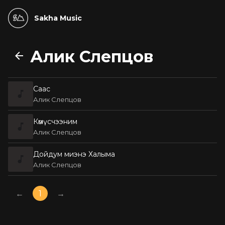
Sakha Music
Алик Слепцов
Саас
Алик Слепцов
Көмүсчээним
Алик Слепцов
Дойдум миэнэ Халыма
Алик Слепцов
←
1
→