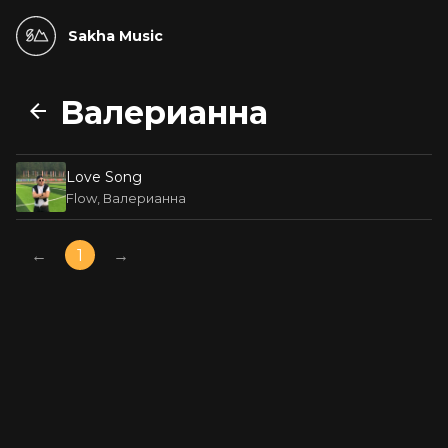
Sakha Music
Валерианна
Love Song
Flow, Валерианна
←
1
→