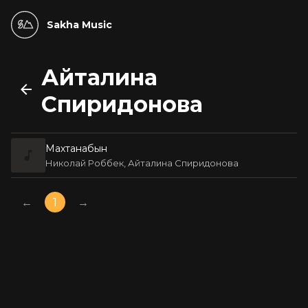
Sakha Music
Айталина
Спиридонова
Махтанабын
Николай Роббек, Айталина Спиридонова
←
1
→