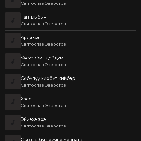
Святослав Эверстов
Таптыыбын
Святослав Эверстов
Ардахха
Святослав Эверстов
Үөскээбит дойдум
Святослав Эверстов
Сөбүлүү көрбүт киһибэр
Святослав Эверстов
Хаар
Святослав Эверстов
Эйиэхэ эрэ
Святослав Эверстов
Оҕо сааһым чуумпу муората