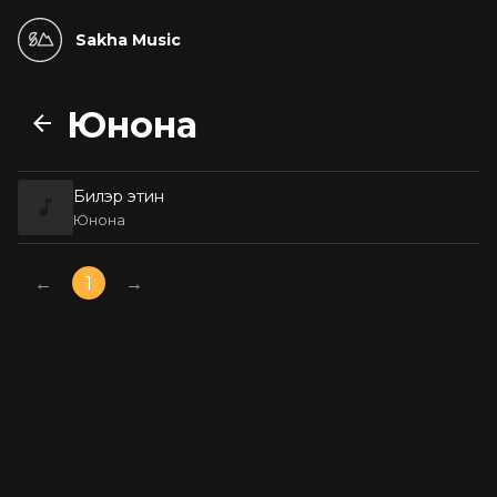
Sakha Music
Юнона
Билэр этин
Юнона
←
1
→