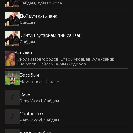
Сайдам, Куйаар Уола
Дойдум ахтылҕана
Сайдам
Эйигин сүтэриэм дии санаан
Сайдам
Ахтылҕан
Николай Новгородов, Стас Луковцев, Александр
Винокуров, Сайдам, Аким Федоров
Баарбын
Flow, Ылдж, Сайдам
Date
Reny World, Сайдам
Contacto 0
Reny World, Сайдам
Алзып чор бис