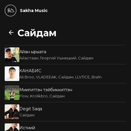
Sakha Music
Сайдам
Айан ырыата
Айастаан, Георгий Ушницкий, Сайдам
КАНАБИС
Ali Broo, VLADEEAK, Сайдам, LLVTICE, Bra1n
Миигиттэн тэйбиккиттэн
Flow, Krolikbro, Сайдам
Degit Saqa
Сайдам
Истиий