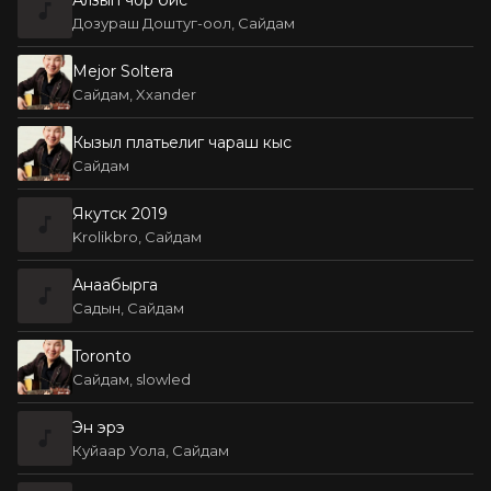
Дозураш Доштуг-оол, Сайдам
Mejor Soltera
Сайдам, Xxander
Кызыл платьелиг чараш кыс
Сайдам
Якутск 2019
Krolikbro, Сайдам
Анаабырга
Садын, Сайдам
Toronto
Сайдам, slowled
Эн эрэ
Куйаар Уола, Сайдам