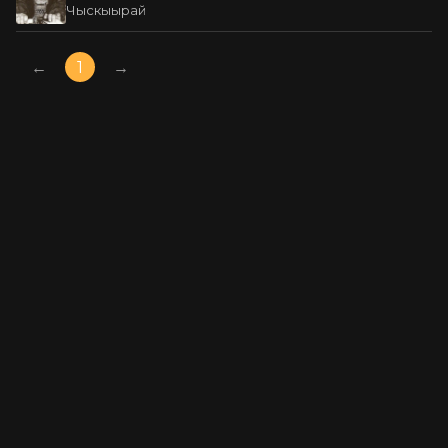
Чыскыырай
←
1
→