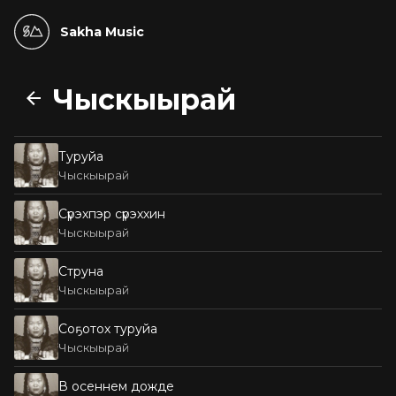
Sakha Music
Чыскыырай
Туруйа
Чыскыырай
Сүрэхпэр сүрэххин
Чыскыырай
Струна
Чыскыырай
Соҕотох туруйа
Чыскыырай
В осеннем дожде