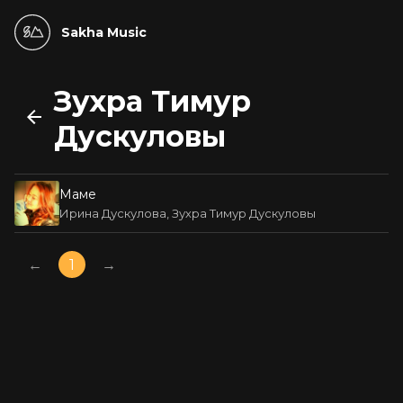
Sakha Music
Зухра Тимур
Дускуловы
Маме
Ирина Дускулова, Зухра Тимур Дускуловы
←
1
→