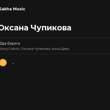
Sakha Music
Оксана Чупикова
Два берега
Bony Dalton, Оксана Чупикова, Анна Дива
1
→