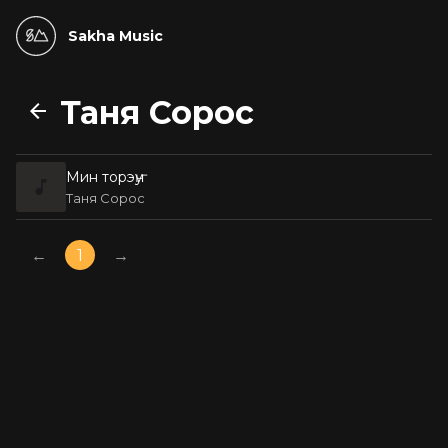
Sakha Music
Таня Сорос
Мин торэҥу
Таня Сорос
←
1
→