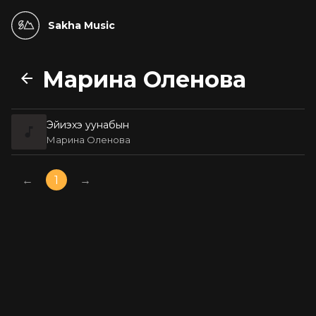
Sakha Music
Марина Оленова
Эйиэхэ уунабын
Марина Оленова
←
1
→