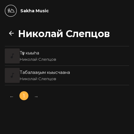
Sakha Music
Николай Слепцов
Tүүл кыыһа
Николай Слепцов
Табалааҕым кыысчаана
Николай Слепцов
←
1
→