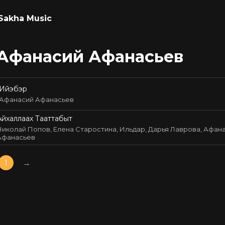
Sakha Music
Афанасий Афанасьев
Ийэбэр
Афанасий Афанасьев
Айхаллаах Тааттабыт
Николай Попов, Елена Старостина, Ильдар, Дарья Лаврова, Афан
Афанасьев
1
→