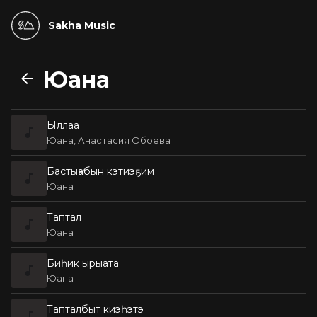
Sakha Music
Юана
Ыллаа
Юана, Анастасия Обоева
Бастыҥабын кэтиэҕим
Юана
Таптал
Юана
Биһик ырыата
Юана
Тапталбыт киэһэтэ