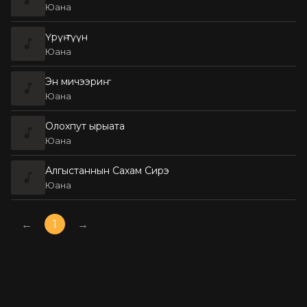
Юана
Үрүҥ түүн
Юана
Эн мичээриҥ
Юана
Олохпут ырыата
Юана
Алгыстаннын Сахам Сирэ
Юана
←
1
→